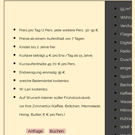
55 m²
Wohnzi
Verdun
Preis pro Tag/2 Pers. jede weitere Pers. 30-35 €
Fliegeng
Preise ab einem Aufenthalt von 7 Tagen
Digital 
Kinder bis 2 Jahre frei
Radio
Kurtaxe beträgt 4 € pro Erw./Tag ab 15 Jahre,
Dusche
Kurzaufenthalte 45-70 € pro Pers.
eingeri
Endreinigung einmalig 39 €
Spülma
weiche Bademäntel kostenlos
Backofe
W-Lan kostenlos
Kaffeem
Auf Wunsch kleiner süßer Frühstückskorb
Wasser
vor Ihre Zimmertür (Kaffee, Brötchen, Marmelade,
Mikrowe
Honig, Butter, 8 € pro Pers.)
Kühlsch
WMF Ko
Anfrage
Buchen