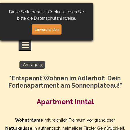
Direkt zum Seiteninhalt
Diese Seite benutzt Cookies , lesen Sie
bitte die Datenschutzhinweise.
Einverstanden
Menü überspringen
Anfrage
24h Service
Buchen
"Entspannt Wohnen im Adlerhof: Dein
Ferienapartment am Sonnenplateau!"
Apartment Inntal
Wohnträume
mit reichlich Freiraum vor grandioser
Naturkulisse
in authentisch, heimeliger Tiroler Gemütlichkeit.