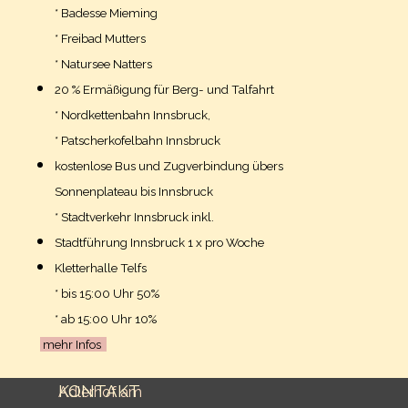
* Badesse Mieming
* Freibad Mutters
* Natursee Natters
20 % Ermäßigung für Berg- und Talfahrt
* Nordkettenbahn Innsbruck,
* Patscherkofelbahn Innsbruck
kostenlose Bus und Zugverbindung übers
Sonnenplateau bis Innsbruck
* Stadtverkehr Innsbruck inkl.
Stadtführung Innsbruck 1 x pro Woche
Kletterhalle Telfs
* bis 15:00 Uhr 50%
* ab 15:00 Uhr 10%
mehr Infos
KONTAKT
Adlerhof am