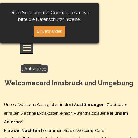
Direkt zum Seiteninhalt
Diese Seite benutzt Cookies , lesen Sie
bitte die Datenschutzhinweise.
Einverstanden
Menü überspringen
Anfrage
24h Service
Buchen
Welcomecard Innsbruck und Umgebung
Unsere Welcome Card gibt es in
drei Ausführungen
. Zwei davon
erhalten Sie ohne Extrakosten je nach Aufenthaltsdauer
bei uns im
Adlerhof
.
Bei
zwei Nächten
bekommen Sie die Welcome Card.